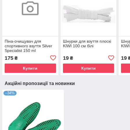
Піна-очищувач для
Шнурки для взуття плоскі
Шнур
спортивного взуття Silver
KIWI 100 см білі
KIWI
Specialist 150 ml
175
19
19
₴
₴
Купити
Купити
Акційні пропозиції та новинки
–34%