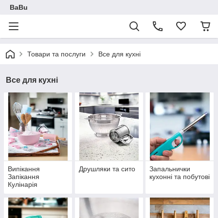
BaBu
Товари та послуги
Все для кухні
Все для кухні
Випікання
Друшляки та сито
Запальнички
Запікання
кухонні та побутові
Кулінарія