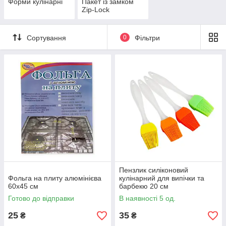
Форми кулінарні
Пакет із замком
Zip-Lock
Сортування
0
Фільтри
Пензлик силіконовий
Фольга на плиту алюмінієва
кулінарний для випічки та
60х45 см
барбекю 20 см
Готово до відправки
В наявності 5 од.
25
35
₴
₴