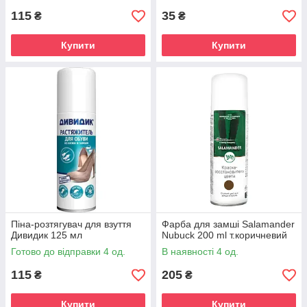
115
35
₴
₴
Купити
Купити
Піна-розтягувач для взуття
Фарба для замші Salamander
Дивидик 125 мл
Nubuck 200 ml т.коричневий
Готово до відправки 4 од.
В наявності 4 од.
115
205
₴
₴
Купити
Купити