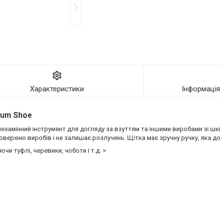
Характеристики
Інформаці
ium Shoe
незамінний інструмент для догляду за взуттям та іншими виробами зі шкі
верхню виробів і не залишає розлучень. Щітка має зручну ручку, яка доз
чи туфлі, черевики, чоботи і т.д. >