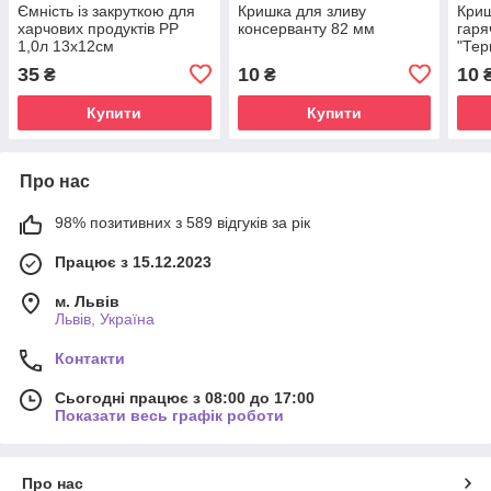
Ємність із закруткою для
Кришка для зливу
Криш
харчових продуктів PP
консерванту 82 мм
гаря
1,0л 13х12см
"Тер
35
10
10
₴
₴
Купити
Купити
Про нас
98% позитивних з 589 відгуків за рік
Працює з 15.12.2023
м. Львів
Львів, Україна
Контакти
Сьогодні працює з 08:00 до 17:00
Показати весь графік роботи
Про нас