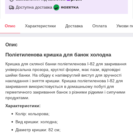
Доступна доставка
Опис
Характеристики
Доставка
Оплата
Умови п
Опис
Поліетиленова кришка для банок холодна
Кришка для скляної банки поліетиленова I-82 для закривання
універсальна прозора, круглої форми, має пази, відповідні
шийки банки. На обідку є напівкруглий виступ для зручності
накладання і зняття кришки. Кришка поліетиленова I-82 для
закривання використовується в домашньому побуті для
герметичного закривання банок з різними рідкими і сипучими
продуктами.
Характеристики:
Колір: кольорова;
Вид кришки: холодна;
Діаметр кришки: 82 см;