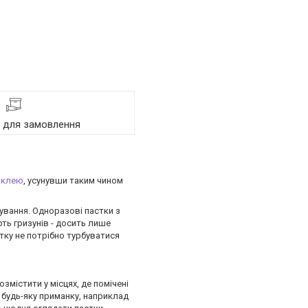
я для замовлення
о
клею
, усунувши таким чином
чування. Одноразові пастки з
рть гризунів - досить лише
тку не потрібно турбуватися
озмістити у місцях, де помічені
 будь-яку приманку, наприклад