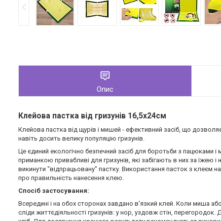
Опис
Клейова пастка від гризунів 16,5х24см
Клейова пастка від щурів і мишей - ефективний засіб, що дозвол
навіть досить велику популяцію гризунів.
Це єдиний екологічно безпечний засіб для боротьби з пацюками і 
приманкою привабливі для гризунів, які забігають в них за їжею і
викинути "відпрацьовану" пастку. Використання пасток з клеєм на
про правильність нанесення клею.
Спосіб застосування:
Всередині і на обох сторонах завдано в'язкий клей. Коли миша або і
сліди життєдіяльності гризунів: у нор, уздовж стін, перегородок