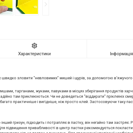
Характеристики
Інформаці
яє швидко зловити "невловимих" мишей і щурів, за допомогою в'яжучог
мишами, тарганами, жуками, павуками в місцях зберігання продуктів хар
 надійно там приклеюються. Чи не доведеться "віддирати" пріклеініх сме
багато практичніше і вигідніше, ніж просто клей. Застосовуючи таку пас
нший гризун, підходить і потрапляє в пастку, він негайно там застряє. Р
. Для підвищення привабливості в центр пастки рекомендується покласти