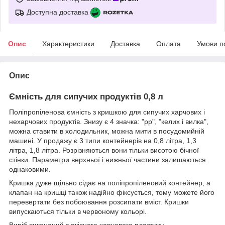
Доступна доставка
Опис
Характеристики
Доставка
Оплата
Умови п
Опис
Ємність для сипучих продуктів 0,8 л
Поліпропіленова ємність з кришкою для сипучих харчових і
нехарчових продуктів. Знизу є 4 значка: "рр", "келих і вилка",
можна ставити в холодильник, можна мити в посудомийній
машині. У продажу є 3 типи контейнерів на 0,8 літра, 1,3
літра, 1,8 літра. Розрізняються вони тільки висотою бічної
стінки. Параметри верхньої і нижньої частини залишаються
однаковими.
Кришка дуже щільно сідає на поліпропіленовий контейнер, а
клапан на кришці також надійно фіксується, тому можете його
перевертати без побоювання розсипати вміст. Кришки
випускаються тільки в червоному кольорі.
Виріб виконаний з якісного харчового пластику -