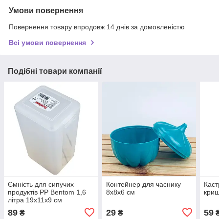
Умови повернення
Повернення товару впродовж 14 днів за домовленістю
Всі умови повернення
Подібні товари компанії
Ємність для сипучих
Контейнер для часнику
Каст
продуктів PP Bentom 1,6
8х8х6 см
криш
літра 19х11х9 см
89
29
59
₴
₴