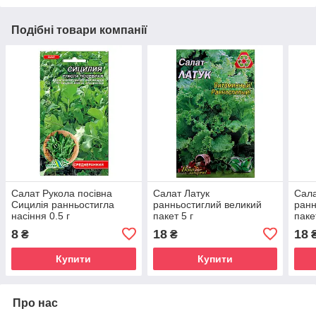
Подібні товари компанії
Салат Рукола посівна
Салат Латук
Сала
Сицилія ранньостигла
ранньостиглий великий
ранн
насіння 0.5 г
пакет 5 г
паке
8
18
18
₴
₴
Купити
Купити
Про нас