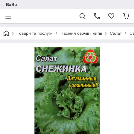
BaBu
Товари та послуги
Насіння овочів і квітів
Салат
Са