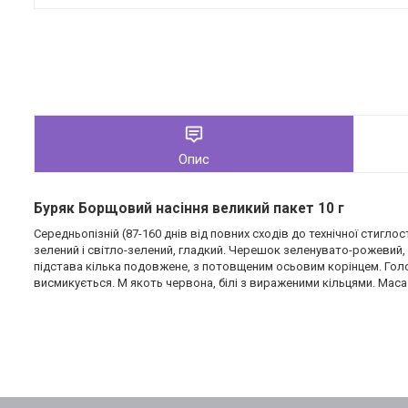
Опис
Буряк Борщовий насіння великий пакет 10 г
Середньопізній (87-160 днів від повних сходів до технічної стиглост
зелений і світло-зелений, гладкий. Черешок зеленувато-рожевий,
підстава кілька подовжене, з потовщеним осьовим корінцем. Гол
висмикується. М якоть червона, білі з вираженими кільцями. Маса к