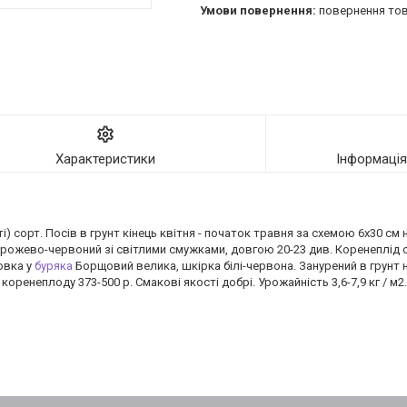
повернення тов
Характеристики
Інформаці
і) сорт. Посів в грунт кінець квітня - початок травня за схемою 6х30 см н
 рожево-червоний зі світлими смужками, довгою 20-23 див. Коренеплід 
овка у
буряка
Борщовий велика, шкірка білі-червона. Занурений в грунт н
оренеплоду 373-500 р. Смакові якості добрі. Урожайність 3,6-7,9 кг / м2.