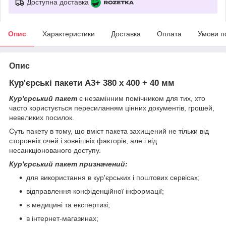
Доступна доставка
Опис
Характеристики
Доставка
Оплата
Умови п
Опис
Кур'єрські пакети А3+ 380 х 400 + 40 мм
Кур'єрський пакет
є незамінним помічником для тих, хто
часто користується пересиланням цінних документів, грошей,
невеликих посилок.
Суть пакету в тому, що вміст пакета захищений не тільки від
сторонніх очей і зовнішніх факторів, але і від
несанкціонованого доступу.
Кур'єрський пакет призначений:
для використання в кур'єрських і поштових сервісах;
відправлення конфіденційної інформації;
в медицині та експертизі;
в інтернет-магазинах;