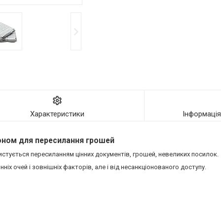
Характеристики
Інформаці
алоном для пересилання грошей
истується пересиланням цінних документів, грошей, невеликих посилок.
нніх очей і зовнішніх факторів, але і від несанкціонованого доступу.