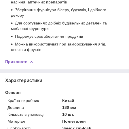
насіння, аптечних препаратів
Зберігання фурнітури бісеру, ґудзиків, і дрібного
декору
Для сортуваннях дрібніх будівельних деталей та
меблевої фурнітури
Подовжує срок зберігання продуктів
Можна використовуват при заморожування ягід,
овочів и фруктів
Приховати
Характеристики
Основні
Країна виробник
Китай
Довжина
180 мм
Кількість в упаковці
10 шт.
Матеріал
Поліетилен
Особливості
Замок zip-lock