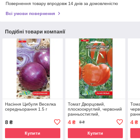
Повернення товару впродовж 14 днів за домовленістю
Всі умови повернення
Подібні товари компанії
Насіння Цибуля Веселка
Томат Дворцовий,
Тома
середньорання 1.5 г
плоскоокруглий, червоний
черв
ранньостиглий,
ранн
середньорослий,
8
4
4
₴
₴
₴
8 ₴
універсальний, насіння
0.1г
Купити
Купити