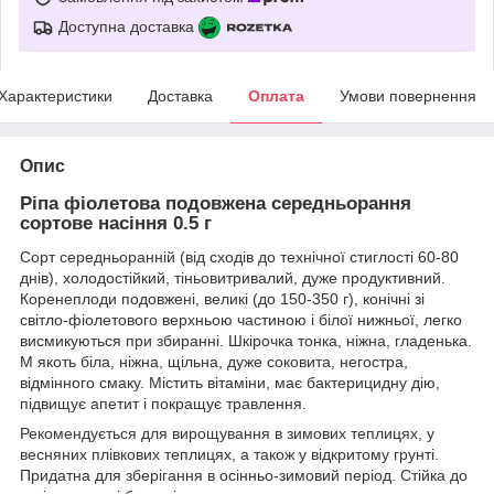
Доступна доставка
Характеристики
Доставка
Оплата
Умови повернення
Опис
Ріпа фіолетова подовжена середньорання
сортове насіння 0.5 г
Сорт середньоранній (від сходів до технічної стиглості 60-80
днів), холодостійкий, тіньовитривалий, дуже продуктивний.
Коренеплоди подовжені, великі (до 150-350 г), конічні зі
світло-фіолетового верхньою частиною і білої нижньої, легко
висмикуються при збиранні. Шкірочка тонка, ніжна, гладенька.
М якоть біла, ніжна, щільна, дуже соковита, негостра,
відмінного смаку. Містить вітаміни, має бактерицидну дію,
підвищує апетит і покращує травлення.
Рекомендується для вирощування в зимових теплицях, у
весняних плівкових теплицях, а також у відкритому грунті.
Придатна для зберігання в осінньо-зимовий період. Стійка до