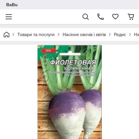
BaBu
Товари та послуги
Насіння овочів і квітів
Редис
На