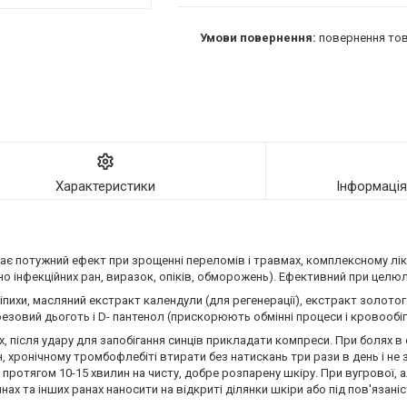
повернення тов
Характеристики
Інформаці
Дає потужний ефект при зрощенні переломів і травмах, комплексному лік
о інфекційних ран, виразок, опіків, обморожень). Ефективний при целюлі
іпихи, масляний екстракт календули (для регенерації), екстракт золотог
езовий дьоготь і D- пантенол (прискорюють обмінні процеси і кровообіг
х, після удару для запобігання синців прикладати компреси. При болях в 
н, хронічному тромбофлебіті втирати без натискань три рази в день і не
протягом 10-15 хвилин на чисту, добре розпарену шкіру. При вугрової, ал
х та інших ранах наносити на відкриті ділянки шкіри або під пов'язаніст