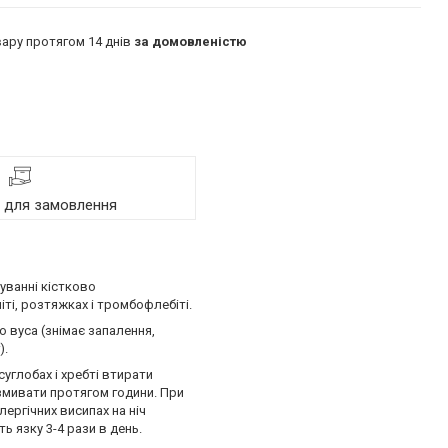
ару протягом 14 днів
за домовленістю
я для замовлення
уванні кістково
ті, розтяжках і тромбофлебіті.
о вуса (знімає запалення,
).
суглобах і хребті втирати
 змивати протягом години. При
ергічних висипах на ніч
ь язку 3-4 рази в день.