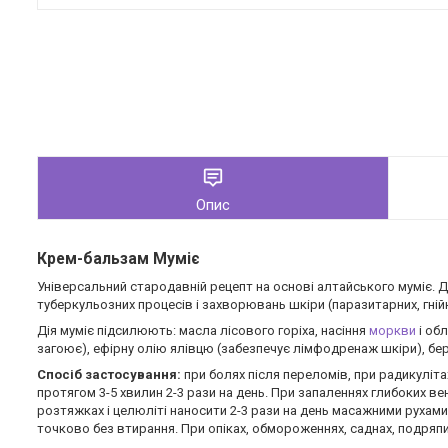
Опис
Крем-бальзам Муміє
Універсальний стародавній рецепт на основі алтайського муміє. 
туберкульозних процесів і захворювань шкіри (паразитарних, гнійн
Дія муміє підсилюють: масла лісового горіха, насіння
моркви
і обл
загоює), ефірну олію ялівцю (забезпечує лімфодренаж шкіри), бер
Спосіб застосування:
при болях після переломів, при радикуліта
протягом 3-5 хвилин 2-3 рази на день. При запаленнях глибоких ве
розтяжках і целюліті наносити 2-3 рази на день масажними рухами 
точково без втирання. При опіках, обмороженнях, саднах, подряпина