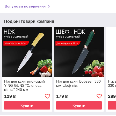
Всі умови повернення
Подібні товари компанії
Ніж для кухні японський
Ніж для кухні Bobssen 330
Ніж 
YING GUNS "Слонова
мм Шеф-ніж
330
кістка" 240 мм
Універсальний
129
179
299
₴
₴
Купити
Купити