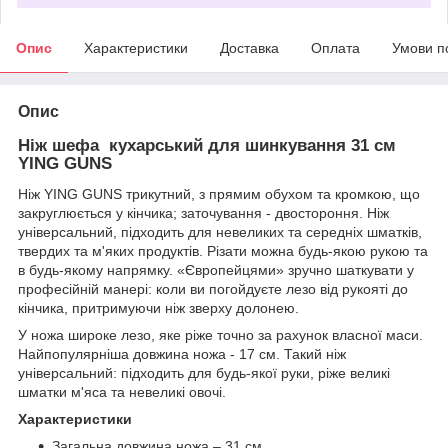
Опис
Характеристики
Доставка
Оплата
Умови п
Опис
Ніж шефа кухарський для шинкування 31 см
YING GUNS
Ніж YING GUNS трикутний, з прямим обухом та кромкою, що
закруглюється у кінчика; заточування - двостороння. Ніж
універсальний, підходить для невеликих та середніх шматків,
твердих та м'яких продуктів. Різати можна будь-якою рукою та
в будь-якому напрямку. «Європейцями» зручно шаткувати у
професійній манері: коли ви погойдуєте лезо від рукояті до
кінчика, притримуючи ніж зверху долонею.
У ножа широке лезо, яке ріже точно за рахунок власної маси.
Найпопулярніша довжина ножа - 17 см. Такий ніж
універсальний: підходить для будь-якої руки, ріже великі
шматки м'яса та невеликі овочі.
Характеристики
Загальна довжина ножа – 31 см