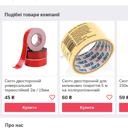
Подібні товари компанії
Скотч двосторонній
Скотч двосторонній для
Скот
універсальний
килимових покриттів 5 м
150
термостійкий 2м / 19мм
на поліпропіленовій
основі.
45
60
59
₴
₴
Купити
Купити
Про нас