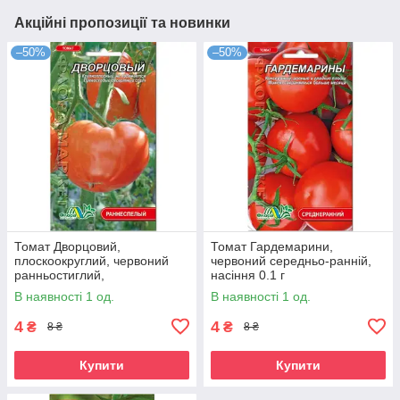
Акційні пропозиції та новинки
–50%
–50%
Томат Дворцовий,
Томат Гардемарини,
плоскоокруглий, червоний
червоний середньо-ранній,
ранньостиглий,
насіння 0.1 г
середньорослий,
В наявності 1 од.
В наявності 1 од.
універсальний, насіння 0.1г
4
4
₴
₴
8 ₴
8 ₴
Купити
Купити