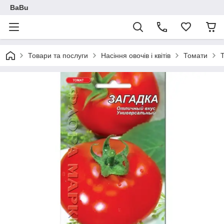
BaBu
Товари та послуги
Насіння овочів і квітів
Томати
Т