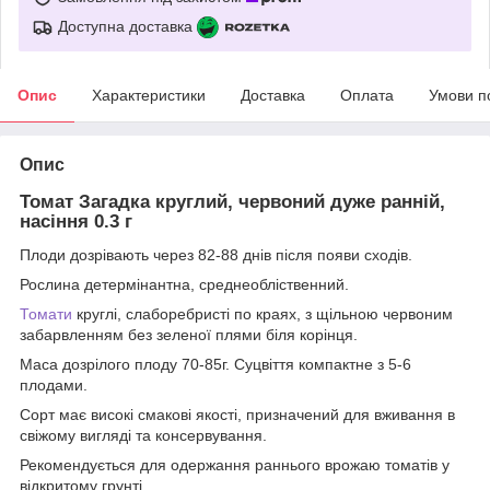
Доступна доставка
Опис
Характеристики
Доставка
Оплата
Умови п
Опис
Томат Загадка круглий, червоний дуже ранній,
насіння 0.3 г
Плоди дозрівають через 82-88 днів після появи сходів.
Рослина детермінантна, среднеобліственний.
Томати
круглі, слаборебристі по краях, з щільною червоним
забарвленням без зеленої плями біля корінця.
Маса дозрілого плоду 70-85г. Суцвіття компактне з 5-6
плодами.
Сорт має високі смакові якості, призначений для вживання в
свіжому вигляді та консервування.
Рекомендується для одержання раннього врожаю томатів у
відкритому грунті.