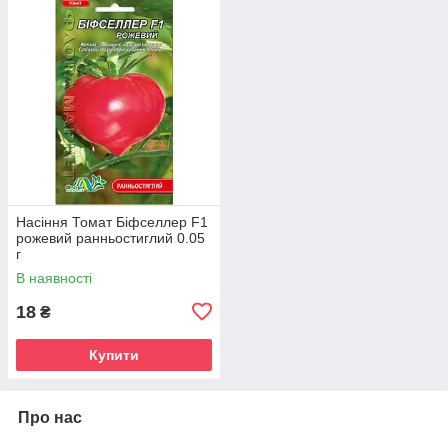
Насіння Томат Біфселлер F1
рожевий ранньостиглий 0.05
г
В наявності
18
₴
Купити
Про нас