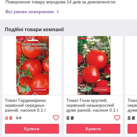
Повернення товару впродовж 14 днів за домовленістю
Всі умови повернення
Подібні товари компанії
Томат Гардемарини,
Томат Гном круглий,
Тома
червоний середньо-
червоний низькорослий
черв
ранній, насіння 0.1 г
дуже ранній, насіння 0.1 г
дуже
4
8
8
₴
₴
₴
8 ₴
Купити
Купити