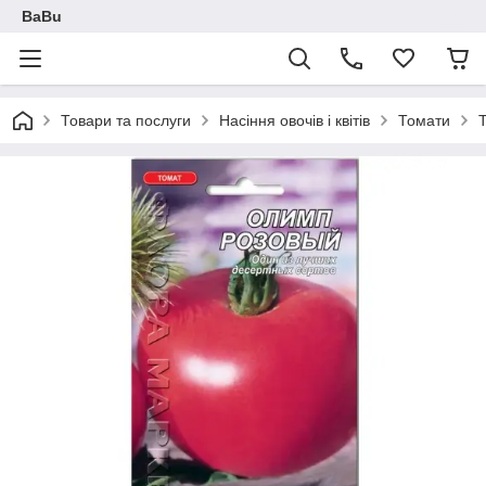
BaBu
Товари та послуги
Насіння овочів і квітів
Томати
Т