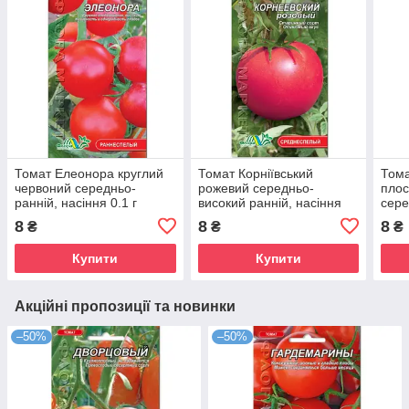
Томат Елеонора круглий
Томат Корніївський
Тома
червоний середньо-
рожевий середньо-
плос
ранній, насіння 0.1 г
високий ранній, насіння
сере
0.1 г
0.1 г
8
8
8
₴
₴
₴
Купити
Купити
Акційні пропозиції та новинки
–50%
–50%