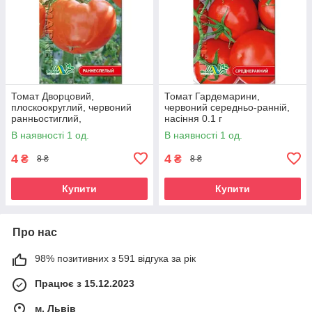
Томат Дворцовий,
Томат Гардемарини,
плоскоокруглий, червоний
червоний середньо-ранній,
ранньостиглий,
насіння 0.1 г
середньорослий,
В наявності 1 од.
В наявності 1 од.
універсальний, насіння 0.1г
4
4
₴
₴
8 ₴
8 ₴
Купити
Купити
Про нас
98% позитивних з 591 відгука за рік
Працює з 15.12.2023
м. Львів