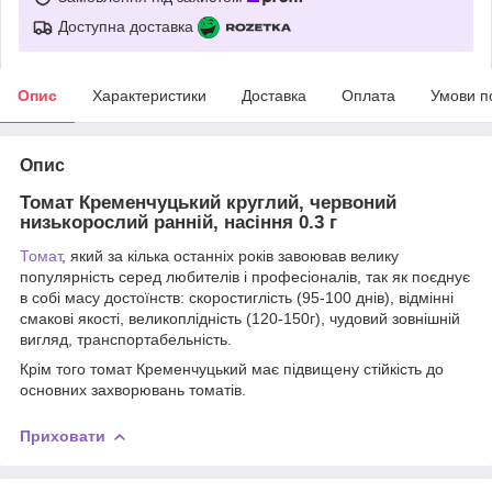
Доступна доставка
Опис
Характеристики
Доставка
Оплата
Умови п
Опис
Томат Кременчуцький круглий, червоний
низькорослий ранній, насіння 0.3 г
Томат
, який за кілька останніх років завоював велику
популярність серед любителів і професіоналів, так як поєднує
в собі масу достоїнств: скоростиглість (95-100 днів), відмінні
смакові якості, великоплідність (120-150г), чудовий зовнішній
вигляд, транспортабельність.
Крім того томат Кременчуцький має підвищену стійкість до
основних захворювань томатів.
Приховати