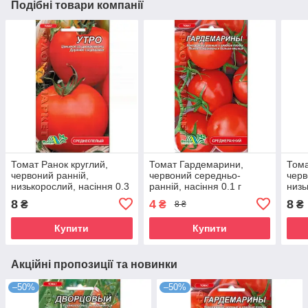
Подібні товари компанії
Томат Ранок круглий,
Томат Гардемарини,
Тома
червоний ранній,
червоний середньо-
черв
низькорослий, насіння 0.3
ранній, насіння 0.1 г
низь
г
г
8
4
8
₴
₴
₴
8 ₴
Купити
Купити
Акційні пропозиції та новинки
–50%
–50%