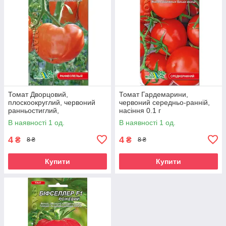
Томат Дворцовий,
Томат Гардемарини,
плоскоокруглий, червоний
червоний середньо-ранній,
ранньостиглий,
насіння 0.1 г
середньорослий,
В наявності 1 од.
В наявності 1 од.
універсальний, насіння 0.1г
4
4
₴
₴
8 ₴
8 ₴
Купити
Купити