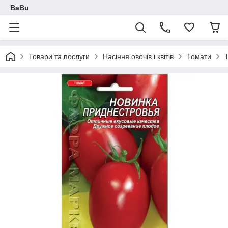
BaBu
Товари та послуги
Насіння овочів і квітів
Томати
Т