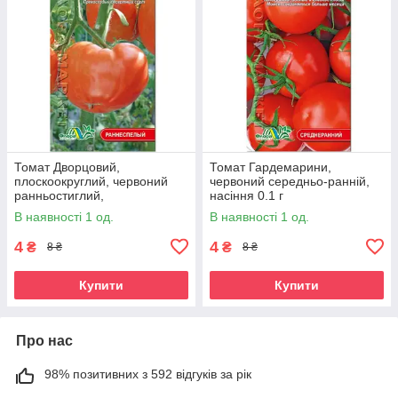
Томат Дворцовий,
Томат Гардемарини,
плоскоокруглий, червоний
червоний середньо-ранній,
ранньостиглий,
насіння 0.1 г
середньорослий,
В наявності 1 од.
В наявності 1 од.
універсальний, насіння 0.1г
4
4
₴
₴
8 ₴
8 ₴
Купити
Купити
Про нас
98% позитивних з 592 відгуків за рік