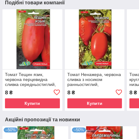
Подібні товари компанії
Томат Тещин язик,
Томат Ненажера, червона
Тома
червона перцевидна
сливка з носиком
круг
сливка середньостиглий,
ранньостиглий,
низь
індетермінантний, насіння
низькорослий, насіння 0.1
сере
8
8
8
₴
₴
₴
0.1 г
г
0.3 г
Купити
Купити
Акційні пропозиції та новинки
–50%
–50%