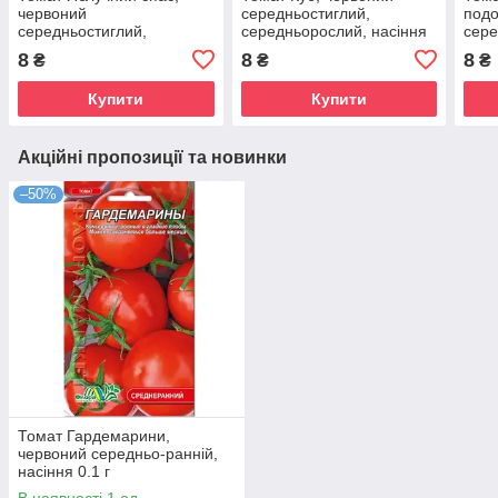
червоний
середньостиглий,
подо
середньостиглий,
середньорослий, насіння
сере
середньорослий, насіння
0.1 г
сере
8
8
8
₴
₴
₴
0.1 г
0.1 г
Купити
Купити
Акційні пропозиції та новинки
–50%
Томат Гардемарини,
червоний середньо-ранній,
насіння 0.1 г
В наявності 1 од.