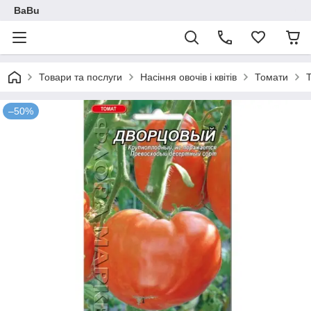
BaBu
Товари та послуги
Насіння овочів і квітів
Томати
–50%