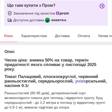
Що таке купити з Пром?
Замовлення під захистом
Доступна доставка
Опис
Характеристики
Доставка
Оплата
Умови п
Опис
Чесна ціна: знижка 50% на товар, термін
придатності якого спливає у листопаді 2025
року.
Томат Палацовий, плоскоокруглої, червоний
ранньостиглий, середньорослий,
уніве
рсальний,
насіння 0.1г
Ранньостиглий (80-95 днів), детермінантний сорт
великоплідного томата для теплиць і відкритого грунту. Кущ
середньорослий - до 1,2 метра в теплиці (у відкритому грунті
до 0,9-1 м), вимагає підв'язки до опори.