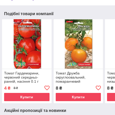
Подібні товари компанії
Томат Гардемарини,
Томат Дружба
Тома
червоний середньо-
округлоовальний,
черв
ранній, насіння 0.1 г
помаранчевий
низь
низькорослий середньо-
унів
4
8
8
₴
₴
₴
8 ₴
ранній, насіння 0.1 г
0.1 г
Купити
Купити
Акційні пропозиції та новинки