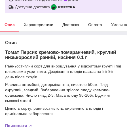
Доступна доставка
Опис
Характеристики
Доставка
Оплата
Умови п
Опис
Томат Персик кремово-помаранчевий, круглий
низькорослий ранній, насіння 0.1 г
Ранньостиглий сорт для вирощування у відкритому грунті і під
плівковими укриттями. Дозрівання плодів настає на 85-95
день після сходів.
Рослина штамбові, детермінантна, висотою 50см. Плід
округлий, гладкий. Забарвлення зрілого плоду кремово-
оранжева. Число гнізд 2-3. Маса плоду 98-106г. Відмінні
смакові якості.
Цінність сорту: ранньостиглість, вирівняність плодів і
оригінальна забарвлення
Приховати