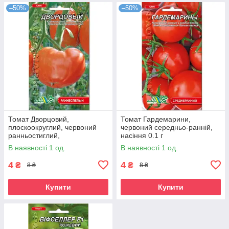
–50%
–50%
Томат Дворцовий,
Томат Гардемарини,
плоскоокруглий, червоний
червоний середньо-ранній,
ранньостиглий,
насіння 0.1 г
середньорослий,
В наявності 1 од.
В наявності 1 од.
універсальний, насіння 0.1г
4
4
₴
₴
8 ₴
8 ₴
Купити
Купити