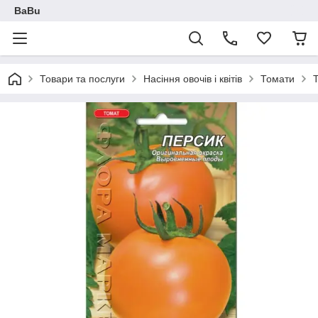
BaBu
Товари та послуги
Насіння овочів і квітів
Томати