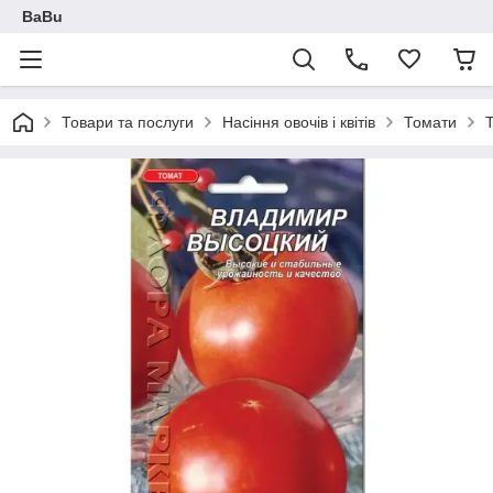
BaBu
Товари та послуги
Насіння овочів і квітів
Томати