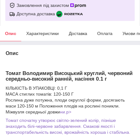
Замовлення під захистом
Доступна доставка
Опис
Характеристики
Доставка
Оплата
Умови п
Опис
Томат Володимир Висоцький круглий, червоний
середньо-високий ранній, насіння 0.1 г
КІЛЬКІСТЬ В УПАКОВЦІ: 0,1 Г
МАСА стиглих томатів: 120-150 Г
Рослина дуже потужна, плоди округлої форми, досягають
маси 120-150 м Положення плодів на рослині поникли.
Міжвузля середньої довжи
ни.p>
Томат спочатку утворює світло-зелений колір, пізніше
знаходить білі-червоне забарвлення. Смакові якості і
транспортабельність високі, врожайність хороша і стабільна.