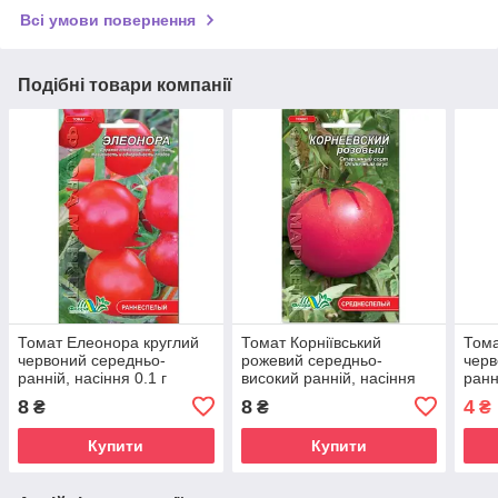
Всі умови повернення
Подібні товари компанії
Томат Елеонора круглий
Томат Корніївський
Тома
червоний середньо-
рожевий середньо-
черв
ранній, насіння 0.1 г
високий ранній, насіння
ранн
0.1 г
8
8
4
₴
₴
₴
Купити
Купити