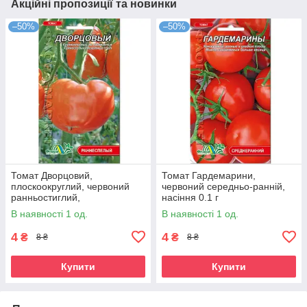
Акційні пропозиції та новинки
–50%
–50%
Томат Дворцовий,
Томат Гардемарини,
плоскоокруглий, червоний
червоний середньо-ранній,
ранньостиглий,
насіння 0.1 г
середньорослий,
В наявності 1 од.
В наявності 1 од.
універсальний, насіння 0.1г
4
4
₴
₴
8 ₴
8 ₴
Купити
Купити