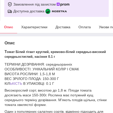
Замовлення під захистом
Доступна доставка
Опис
Характеристики
Доставка
Оплата
Умови п
Опис
Т
омат Білий гігант круглий, кремово-білий середньо-високий
середньостиглий, насіння 0.1 г
ТЕРМІНИ ДОЗРІВАННЯ: середньоранніх
ОСОБЛИВОСТІ: УНІКАЛЬНИЙ КОЛІР І СМАК
ВИСОТА РОСЛИНИ: 1,5-1,8 М
ВЕС ЗРІЛОГО ПЛОДА: 150-300 Г
КІЛ
ЬКІСТЬ
В УПАКОВЦІ: 0.1 Г
Високорослий сорт, висотою до 1,8 м. Плоди томата
досягають маси 150-300г. Рослина має потужний кущ
середнього терміну дозрівання. М'якоть плодів щільна, стінки
томата хвилястої форми.
Один з популярних салатних сортів, відмінно підходить для