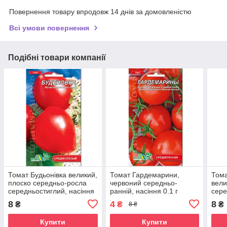
Повернення товару впродовж 14 днів за домовленістю
Всі умови повернення
Подібні товари компанії
Томат Будьонівка великий,
Томат Гардемарини,
Тома
плоско середньо-росла
червоний середньо-
вели
середньостиглий, насіння
ранній, насіння 0.1 г
сере
0.1 г
0.1 г
8
4
8
₴
₴
₴
8 ₴
Купити
Купити