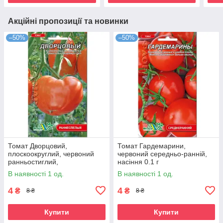
Акційні пропозиції та новинки
–50%
–50%
Томат Дворцовий,
Томат Гардемарини,
плоскоокруглий, червоний
червоний середньо-ранній,
ранньостиглий,
насіння 0.1 г
середньорослий,
В наявності 1 од.
В наявності 1 од.
універсальний, насіння 0.1г
4
4
₴
₴
8 ₴
8 ₴
Купити
Купити