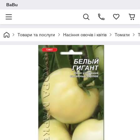
BaBu
Товари та послуги
Насіння овочів і квітів
Томати
Т