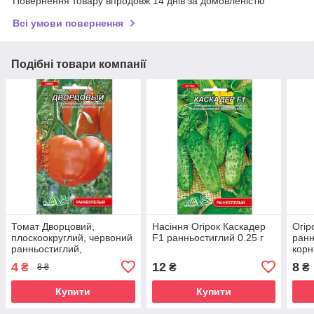
Повернення товару впродовж 14 днів за домовленістю
Всі умови повернення
Подібні товари компанії
Томат Дворцовий,
Насіння Огірок Каскадер
Огір
плоскоокруглий, червоний
F1 ранньостиглий 0.25 г
ранн
ранньостиглий,
корн
середньорослий,
насі
4
12
8
₴
₴
₴
8 ₴
універсальний, насіння
0.1г
Купити
Купити