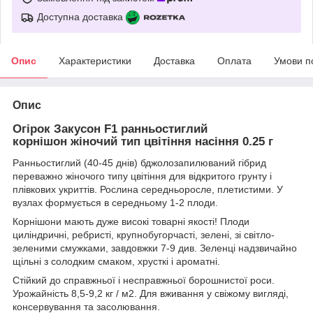
Доступна доставка
Опис
Характеристики
Доставка
Оплата
Умови п
Опис
Огірок Закусон F1 ранньостиглий
корнішон жіночий тип цвітіння насіння 0.25 г
Ранньостиглий (40-45 днів) бджолозапилюваний гібрид
переважно жіночого типу цвітіння для відкритого грунту і
плівкових укриттів. Рослина середньоросле, плетистими. У
вузлах формується в середньому 1-2 плоди.
Корнішони мають дуже високі товарні якості! Плоди
циліндричні, ребристі, крупнобугорчасті, зелені, зі світло-
зеленими смужками, завдовжки 7-9 див. Зеленці надзвичайно
щільні з солодким смаком, хрусткі і ароматні.
Стійкий до справжньої і несправжньої борошнистої роси.
Урожайність 8,5-9,2 кг / м2. Для вживання у свіжому вигляді,
консервування та засолювання.