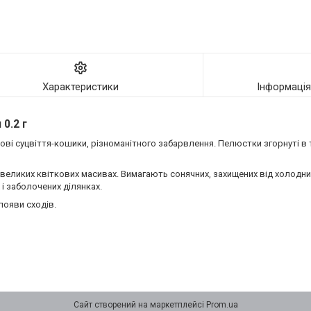
Характеристики
Інформаці
 0.2 г
рові суцвіття-кошики, різноманітного забарвлення. Пелюстки згорнуті в 
 великих квіткових масивах. Вимагають сонячних, захищених від холодних 
і заболочених ділянках.
появи сходів.
Сайт створений на маркетплейсі
Prom.ua