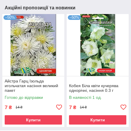
Акційні пропозиції та новинки
–50%
–50%
Айстра Гарц Ізольда
игольчатая насіння великий
Кобея Біла квіти кучерява
пакет
однорічні, насіння 0.3 г
Готово до відправки
В наявності 1 од.
7
7
₴
₴
14 ₴
14 ₴
Купити
Купити