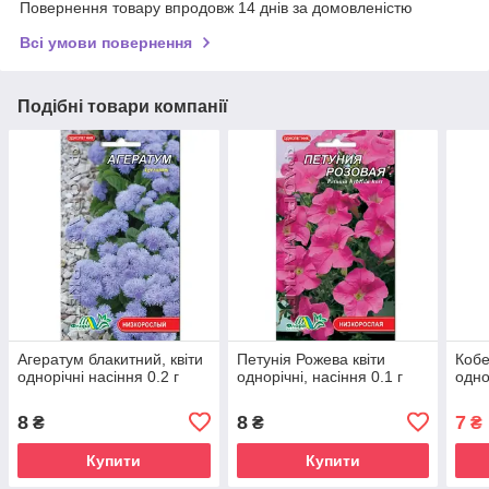
Повернення товару впродовж 14 днів за домовленістю
Всі умови повернення
Подібні товари компанії
Агератум блакитний, квіти
Петунія Рожева квіти
Кобе
однорічні насіння 0.2 г
однорічні, насіння 0.1 г
одно
8
8
7
₴
₴
₴
Купити
Купити