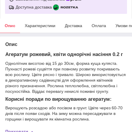
Доступна доставка
Опис
Характеристики
Доставка
Оплата
Умови п
Опис
Агератум рожевий, квіти однорічні насіння 0.2 г
Однолітник висотою від 15 до 30см, форма куща куляста.
Пухнасті рожеві суцвіття при повному розвитку покривають
всю рослину. Цвіте рясно і тривало. Широко використовується
в декоративному садівництві для оформлення квітників
різного призначення. Рослина теплолюбна, світлолюбна і
посухостійка. Віддає перевагу некислі поживні грунту.
Корисні поради по вирощуванню агератум:
Вирощують розсадою або посівом в грунт. Цвіте через 60-70
днів після появи сходів. На зиму можна пересаджувати в
горщики і вирощувати як кімнатна рослина.
Приховати