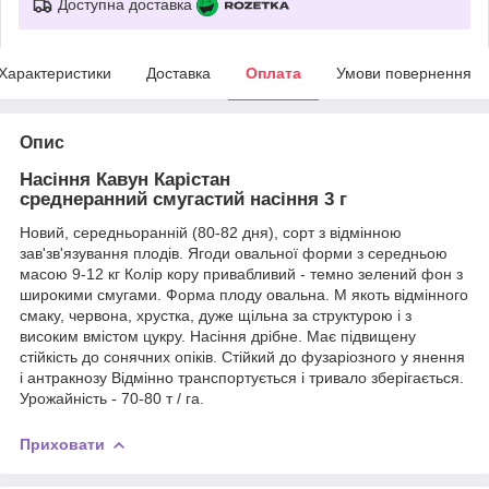
Доступна доставка
Характеристики
Доставка
Оплата
Умови повернення
Опис
Насіння Кавун Карістан
среднеранний смугастий насіння 3 г
Новий, середньоранній (80-82 дня), сорт з відмінною
зав'зв'язування плодів. Ягоди овальної форми з середньою
масою 9-12 кг Колір кору привабливий - темно зелений фон з
широкими смугами. Форма плоду овальна. М якоть відмінного
смаку, червона, хрустка, дуже щільна за структурою і з
високим вмістом цукру. Насіння дрібне. Має підвищену
стійкість до сонячних опіків. Стійкий до фузаріозного у янення
і антракнозу Відмінно транспортується і тривало зберігається.
Урожайність - 70-80 т / га.
Приховати