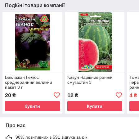
Подібні товари компанії
Баклажан Геліос
Кавун Чарівник ранній
Тома
среднеранний великий
смугастий 3
черв
пакет 3 г
ранн
20
12
4
₴
₴
₴
Купити
Купити
Про нас
98% позитивних з 591 відгука за рік