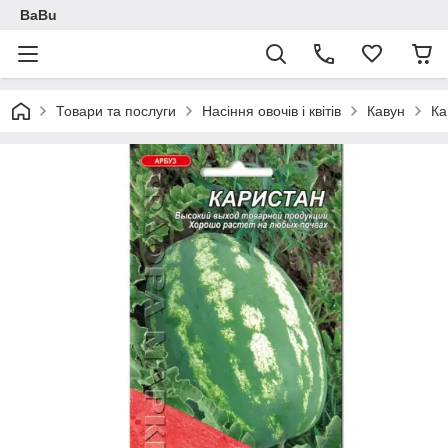
BaBu
Товари та послуги
Насіння овочів і квітів
Кавун
Ка