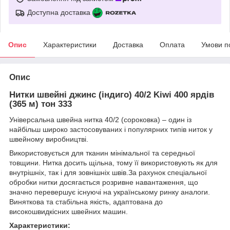
Доступна доставка
Опис
Характеристики
Доставка
Оплата
Умови п
Опис
Нитки швейні джинс (індиго) 40/2 Kiwi 400 ярдів
(365 м) тон 333
Універсальна швейна нитка 40/2 (сороковка) – один із
найбільш широко застосовуваних і популярних типів ниток у
швейному виробництві.
Використовується для тканин мінімальної та середньої
товщини. Нитка досить щільна, тому її використовують як для
внутрішніх, так і для зовнішніх швів.За рахунок спеціальної
обробки нитки досягається розривне навантаження, що
значно перевершує існуючі на українському ринку аналоги.
Виняткова та стабільна якість, адаптована до
високошвидкісних швейних машин.
Характеристики: