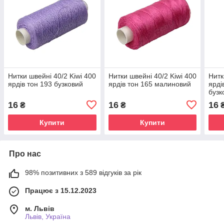
Нитки швейні 40/2 Kiwi 400
Нитки швейні 40/2 Kiwi 400
Нитк
ярдів тон 193 бузковий
ярдів тон 165 малиновий
ярді
бузк
16
16
16
₴
₴
Купити
Купити
Про нас
98% позитивних з 589 відгуків за рік
Працює з 15.12.2023
м. Львів
Львів, Україна