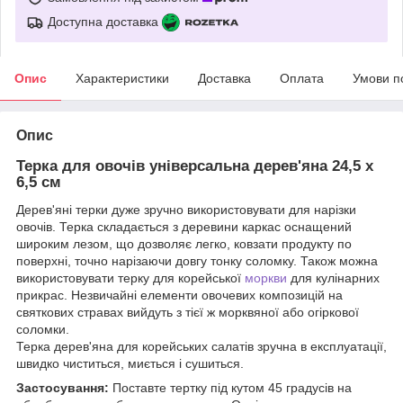
Доступна доставка
Опис
Характеристики
Доставка
Оплата
Умови п
Опис
Терка для овочів універсальна дерев'яна 24,5 х
6,5 см
Дерев'яні терки дуже зручно використовувати для нарізки
овочів. Терка складається з деревини каркас оснащений
широким лезом, що дозволяє легко, ковзати продукту по
поверхні, точно нарізаючи довгу тонку соломку. Також можна
використовувати терку для корейської
моркви
для кулінарних
прикрас. Незвичайні елементи овочевих композицій на
святкових стравах вийдуть з тієї ж морквяної або огіркової
соломки.
Терка дерев'яна для корейських салатів зручна в експлуатації,
швидко чиститься, миється і сушиться.
Застосування:
Поставте тертку під кутом 45 градусів на