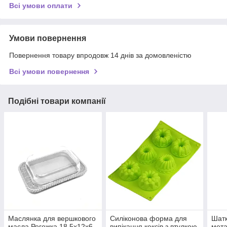
Всі умови оплати
Умови повернення
Повернення товару впродовж 14 днів за домовленістю
Всі умови повернення
Подібні товари компанії
Маслянка для вершкового
Силіконова форма для
Шатк
масла Рогожка 18,5х12х6
випікання кексів з втулкою
мета