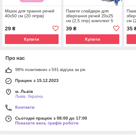
Мішок для прання речей
Пакети слайдери для
Паке
40х50 см (20 літрів)
зберігання речей 20х25
збер
см (2,5 літр) комплект 5
см (
шт
29
39
35
₴
₴
Купити
Купити
Про нас
98% позитивних з 591 відгука за рік
Працює з 15.12.2023
м. Львів
Львів, Україна
Контакти
Сьогодні працює з 08:00 до 17:00
Показати весь графік роботи