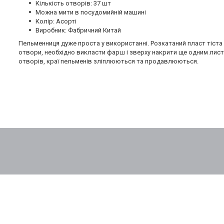
Кількість отворів: 37 шт
Можна мити в посудомийній машині
Колір: Асорті
Виробник: Фабричний Китай
Пельменниця дуже проста у використанні. Розкатаний пласт тіста
отвори, необхідно викласти фарш і зверху накрити ще одним листо
отворів, краї пельменів зліплюються та продавлюються.