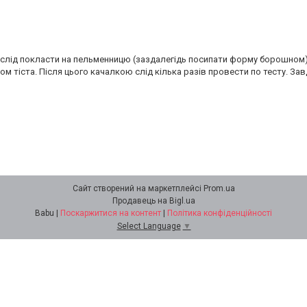
 слід покласти на пельменницю (заздалегідь посипати форму борошном), 
м тіста. Після цього качалкою слід кілька разів провести по тесту. За
Сайт створений на маркетплейсі
Prom.ua
Продавець на Bigl.ua
Babu |
Поскаржитися на контент
|
Політика конфіденційності
Select Language
▼