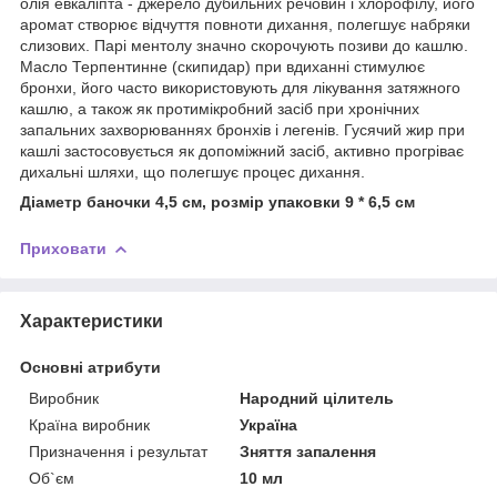
олія евкаліпта - джерело дубильних речовин і хлорофілу, його
аромат створює відчуття повноти дихання, полегшує набряки
слизових. Парі ментолу значно скорочують позиви до кашлю.
Масло Терпентинне (скипидар) при вдиханні стимулює
бронхи, його часто використовують для лікування затяжного
кашлю, а також як протимікробний засіб при хронічних
запальних захворюваннях бронхів і легенів. Гусячий жир при
кашлі застосовується як допоміжний засіб, активно прогріває
дихальні шляхи, що полегшує процес дихання.
Діаметр баночки 4,5 см, розмір упаковки 9 * 6,5 см
Приховати
Характеристики
Основні атрибути
Виробник
Народний цілитель
Країна виробник
Україна
Призначення і результат
Зняття запалення
Об`єм
10 мл