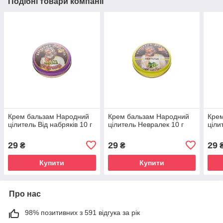
Подібні товари компанії
Крем бальзам Народний
Крем бальзам Народний
Кре
цілитель Від набряків 10 г
цілитель Невралек 10 г
ціли
29
29
29
₴
₴
Купити
Купити
Про нас
98% позитивних з 591 відгука за рік