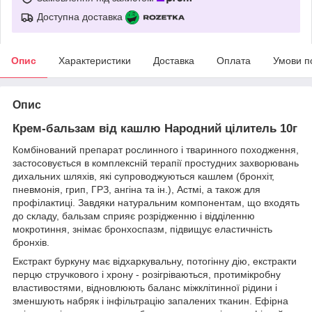
Доступна доставка
Опис
Характеристики
Доставка
Оплата
Умови п
Опис
Крем-бальзам від кашлю Народний цілитель 10г
Комбінований препарат рослинного і тваринного походження,
застосовується в комплексній терапії простудних захворювань
дихальних шляхів, які супроводжуються кашлем (бронхіт,
пневмонія, грип, ГРЗ, ангіна та ін.), Астмі, а також для
профілактиці. Завдяки натуральним компонентам, що входять
до складу, бальзам сприяє розрідженню і відділенню
мокротиння, знімає бронхоспазм, підвищує еластичність
бронхів.
Екстракт буркуну має відхаркувальну, потогінну дію, екстракти
перцю стручкового і хрону - розігріваються, протимікробну
властивостями, відновлюють баланс міжклітинної рідини і
зменшують набряк і інфільтрацію запалених тканин. Ефірна