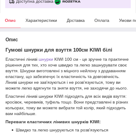
Доступна доставка
Опис
Характеристики
Доставка
Оплата
Умови п
Опис
Гумові шнурки для взуття 100см KIWI білі
Еластичні ліниві
шнурки
KIWI 100 см - це зручне та практичне
рішення для тих, хто хоче швидко та легко зашнурувати своє
взуття. Шнурки виготовлені з міцного нейлону з додаванням
еластану, що забезпечує їх еластичність та довговічність.
Ліниві шнурки не зав'язуються і не розв'язуються, тому ви
можете легко вдягнути та зняти взуття, не заходячи до нього.
Еластичні ліниві шнурки KIWI підходять для всіх видів взуття:
кросівок, черевиків, туфель тощо. Вони представлені в різних
кольорах, тому ви можете вибрати той колір, який підходить
вам найбільше.
Переваги еластичних лінивих шнурків KIWI:
Швидко та легко шнуруються та розв'язуються