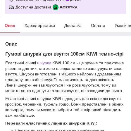
Доступна доставка
Опис
Характеристики
Доставка
Оплата
Умови п
Опис
Гумові шнурки для взуття 100см KIWI темно-сірі
Еластичні ліниві
шнурки
KIWI 100 см - це зручне та практичне
рішення для тих, хто хоче швидко та легко зашнурувати своє
взуття. Шнурки виготовлені з міцного нейлону з додаванням
еластану, що забезпечує їх еластичність та довговічність.
Ліниві шнурки не зав'язуються і не розв'язуються, тому ви
можете легко вдягнути та зняти взуття, не заходячи до нього.
Еластичні ліниві шнурки KIWI підходять для всіх видів взуття:
кросівок, черевиків, туфель тощо. Вони представлені в різних
кольорах, тому ви можете вибрати той колір, який підходить
вам найбільше.
Переваги еластичних лінивих шнурків KIWI:
Швидко та легко шнуруються та розв'язуються