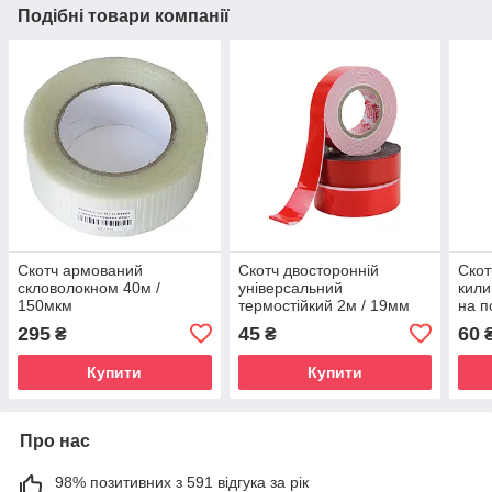
Подібні товари компанії
Скотч армований
Скотч двосторонній
Скот
скловолокном 40м /
універсальний
кили
150мкм
термостійкий 2м / 19мм
на п
осно
295
45
60
₴
₴
Купити
Купити
Про нас
98% позитивних з 591 відгука за рік