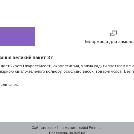
Інформація для замовл
іння великий пакет 3 г
стійкості і жаростійкості, скоростиглий, можна садити протягом всьог
з шкіркою світло-зеленого кольору, особливо високі товарні якості. Без 
 альтанок.
Сайт створений на маркетплейсі
Prom.ua
Продавець на Bigl.ua