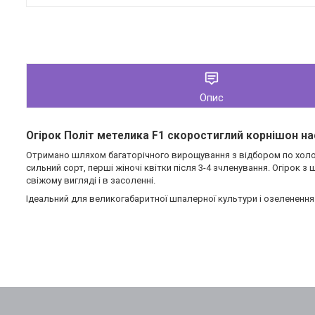
Опис
Огірок Політ метелика F1 скоростиглий корнішон нас
Отримано шляхом багаторічного вирощування з відбором по холодо
сильний сорт, перші жіночі квітки після 3-4 зчленування. Огірок 
свіжому вигляді і в засоленні.
Ідеальний для великогабаритної шпалерної культури і озеленення