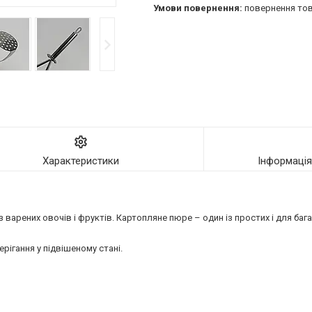
повернення тов
Характеристики
Інформаці
 варених овочів і фруктів. Картопляне пюре – один із простих і для баг
ерігання у підвішеному стані.