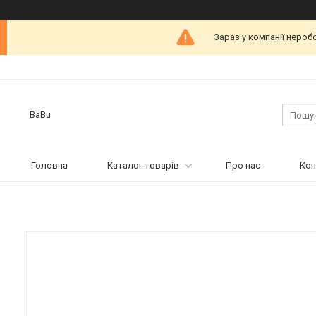
Зараз у компанії нероб
BaBu
Головна
Каталог товарів
Про нас
Кон