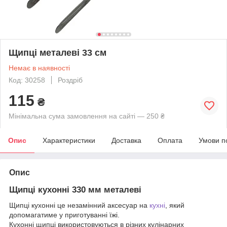
Щипці металеві 33 см
Немає в наявності
Код: 30258
Роздріб
115
₴
Мінімальна сума замовлення на сайті — 250 ₴
Опис
Характеристики
Доставка
Оплата
Умови п
Опис
Щипці кухонні 330 мм металеві
Щипці кухонні це незамінний аксесуар на
кухні
, який
допомагатиме у приготуванні їжі.
Кухонні щипці використовуються в різних кулінарних