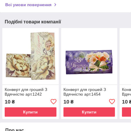
Всі умови повернення
Подібні товари компанії
Конверт для грошей З
Конверт для грошей З
Конв
Вдячністю арт.1242
Вдячністю арт.1454
Вдяч
10
10
10
₴
₴
Купити
Купити
Про нас