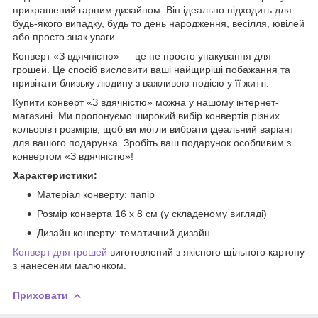
прикрашений гарним дизайном. Він ідеально підходить для
будь-якого випадку, будь то день народження, весілля, ювілей
або просто знак уваги.
Конверт «З вдячністю» — це не просто упакування для
грошей. Це спосіб висловити ваші найщиріші побажання та
привітати близьку людину з важливою подією у її житті.
Купити конверт «З вдячністю» можна у нашому інтернет-
магазині. Ми пропонуємо широкий вибір конвертів різних
кольорів і розмірів, щоб ви могли вибрати ідеальний варіант
для вашого подарунка. Зробіть ваш подарунок особливим з
конвертом «З вдячністю»!
Характеристики:
Матеріал конверту: папір
Розмір конверта 16 х 8 см (у складеному вигляді)
Дизайн конверту: тематичний дизайн
Конверт для грошей
виготовлений з якісного щільного картону
з нанесеним малюнком.
Приховати