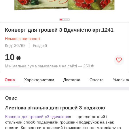
Конверт для грошей З Вдячністю арт.1241
Немає в наявності
Код: 30769
Роздріб
10
₴
Мінімальна сума замовлення на сайті — 250 ₴
Опис
Характеристики
Доставка
Оплата
Умови п
Опис
Листівка вітальна для грошей З подякою
Конверт для грошей «З вдячністю
» — це елегантний і
стильний спосіб подарувати грошовий подарунок на знак
подяки. Конверт виготовлений із високоякісного матеріалу та