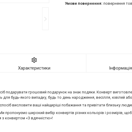
повернення тов
Характеристики
Інформаці
посіб подарувати грошовий подарунок на знак подяки. Конверт виготовле
ь для будь-якого випадку, будь то день народження, весілля, ювілей або
спосіб висловити ваші найщиріші побажання та привітати близьку людин
Ми пропонуємо широкий вибір конвертів різних кольорів і розмірів, щоб
 з конвертом «З вдячністю»!