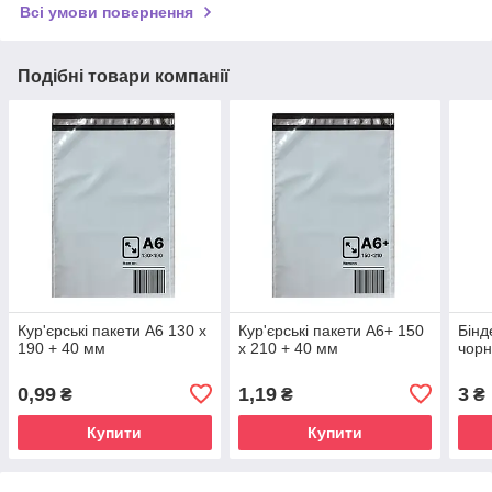
Всі умови повернення
Подібні товари компанії
Кур'єрські пакети А6 130 х
Кур'єрські пакети А6+ 150
Бінд
190 + 40 мм
х 210 + 40 мм
чор
0,99
1,19
3
₴
₴
₴
Купити
Купити