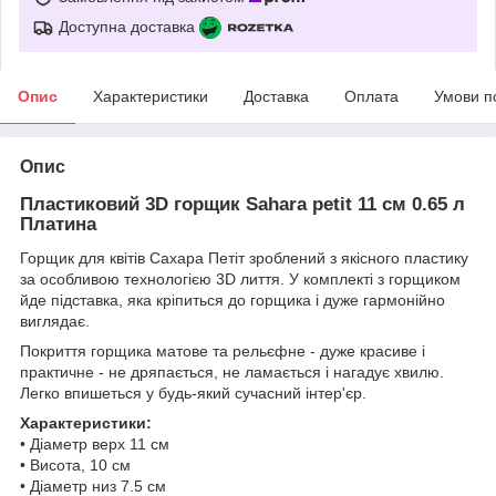
Доступна доставка
Опис
Характеристики
Доставка
Оплата
Умови п
Опис
Пластиковий 3D горщик Sahara petit 11 см 0.65 л
Платина
Горщик для квітів Сахара Петіт зроблений з якісного пластику
за особливою технологією 3D лиття. У комплекті з горщиком
йде підставка, яка кріпиться до горщика і дуже гармонійно
виглядає.
Покриття горщика матове та рельєфне - дуже красиве і
практичне - не дряпається, не ламається і нагадує хвилю.
Легко впишеться у будь-який сучасний інтер'єр.
Характеристики:
• Діаметр верх 11 см
• Висота, 10 см
• Діаметр низ 7.5 см