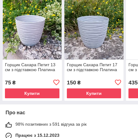
Горщик Сахара Петит 13
Горщик Сахара Петит 17
Горщ
см з підставкою Платина
см з підставкою Платина
см з
75
150
435
₴
₴
Купити
Купити
Про нас
98% позитивних з 591 відгука за рік
Працює з 15.12.2023