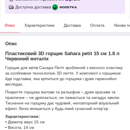
Доступна доставка
Опис
Характеристики
Доставка
Оплата
Умови п
Опис
Пластиковий 3D горщик Sahara petit 15 см 1.8 л
Червоний металік
Горщик для квітів Сахара Петіт зроблений з якісного пластику
за особливою технологією 3D лиття. У комплекті з горщиком
йде підставка, яка кріпиться до горщика і дуже гармонійно
виглядає.
Покриття горщика матове та рельєфне – дуже красиве та
практичне – не дряпається, не ламається та нагадує хвилю.
Тиснення на горщику дає чудовий, неповторний візуальний
ефект. Легко впишеться у будь-який сучасний інтер'єр.
Характеристики:
• Діаметр верх 15 см
• Висота, 14 см