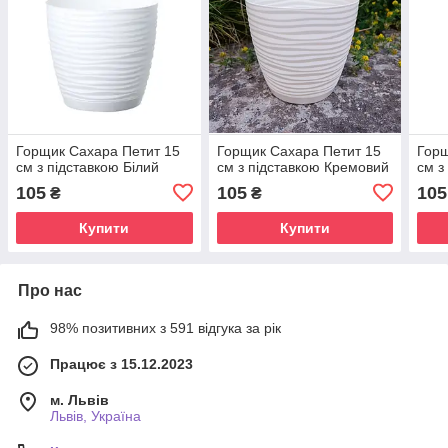
Горщик Сахара Петит 15
Горщик Сахара Петит 15
Горщ
см з підставкою Білий
см з підставкою Кремовий
см з
105
105
105
₴
₴
Купити
Купити
Про нас
98% позитивних з 591 відгука за рік
Працює з 15.12.2023
м. Львів
Львів, Україна