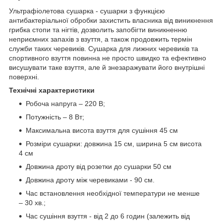
Ультрафіолетова сушарка - сушарки з функцією
антибактеріальної обробки захистить власника від виникнення
грибка стопи та нігтів, дозволить запобігти виникненню
неприємних запахів з взуття, а також продовжить термін
служби таких черевиків. Сушарка для лижних черевиків та
спортивного взуття повинна не просто швидко та ефективно
висушувати таке взуття, але й знезаражувати його внутрішні
поверхні.
Технічні характеристики
Робоча напруга – 220 В;
Потужність – 8 Вт;
Максимальна висота взуття для сушіння 45 см
Розміри сушарки: довжина 15 см, ширина 5 см висота
4 см
Довжина дроту від розетки до сушарки 50 см
Довжина дроту між черевиками - 90 см.
Час встановлення необхідної температури не менше
– 30 хв.;
Час сушіння взуття - від 2 до 6 годин (залежить від