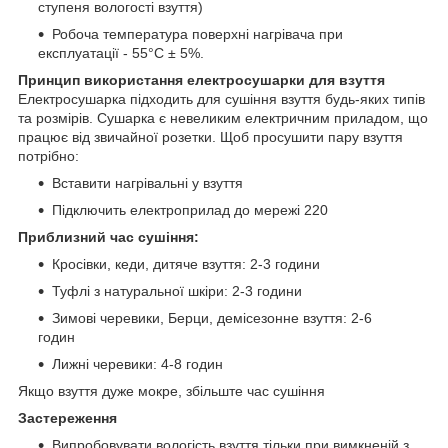
ступеня вологості взуття)
Робоча температура поверхні нагрівача при
експлуатації - 55°С ± 5%.
Принцип використання електросушарки для взуття
Електросушарка підходить для сушіння взуття будь-яких типів
та розмірів. Сушарка є невеликим електричним приладом, що
працює від звичайної розетки. Щоб просушити пару взуття
потрібно:
Вставити нагрівальні у взуття
Підключить електроприлад до мережі 220
Приблизний час сушіння:
Кросівки, кеди, дитяче взуття: 2-3 години
Туфлі з натуральної шкіри: 2-3 години
Зимові черевики, Берци, демісезонне взуття: 2-6
годин
Лижні черевики: 4-8 годин
Якщо взуття дуже мокре, збільште час сушіння
Застереження
Випробовувати вологість взуття тільки при вимкненій з