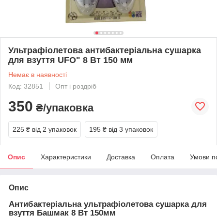
Ультрафіолетова антибактеріальна сушарка
для взуття UFO" 8 Вт 150 мм
Немає в наявності
Код: 32851
Опт і роздріб
350
₴/упаковка
225 ₴
від 2 упаковок
195 ₴
від 3 упаковок
Опис
Характеристики
Доставка
Оплата
Умови п
Опис
Антибактеріальна ультрафіолетова сушарка для
взуття Башмак 8 Вт 150мм