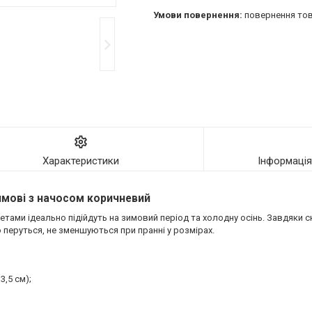
повернення тов
Характеристики
Інформаці
зимові з начосом коричневий
жетами ідеально підійдуть на зимовий період та холодну осінь. Завдяки 
но перуться, не зменшуються при пранні у розмірах.
3,5 см);