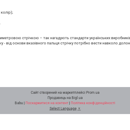
 колір);
.
иметровою стрічкою – так нагадують стандарти українських виробникі
у - від основи вказівного пальця стрічку потрібно вести навколо долоні 
Сайт створений на маркетплейсі
Prom.ua
Продавець на Bigl.ua
Babu |
Поскаржитися на контент
|
Політика конфіденційності
Select Language
▼