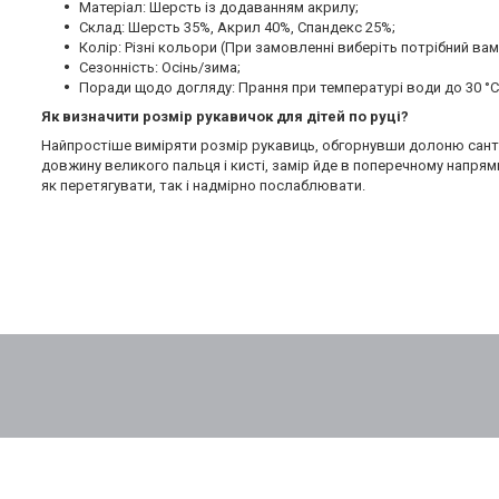
Матеріал: Шерсть із додаванням акрилу;
Склад: Шерсть 35%, Акрил 40%, Спандекс 25%;
Колір: Різні кольори (При замовленні виберіть потрібний вам
Сезонність: Осінь/зима;
Поради щодо догляду: Прання при температурі води до 30 °C
Як визначити розмір рукавичок для дітей по руці?
Найпростіше виміряти розмір рукавиць, обгорнувши долоню сант
довжину великого пальця і кисті, замір йде в поперечному напрямк
як перетягувати, так і надмірно послаблювати.