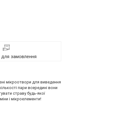
я для замовлення
лівні мікроотвори для виведення
кількості пари всередині вони
увати страву будь-якої
міни і мікроелементи!