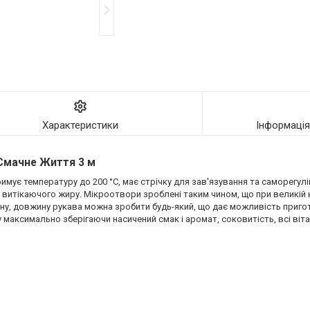
Характеристики
Інформаці
 Смачне Життя 3 м
римує температуру до 200 °С, має стрічку для зав'язування та саморегу
д витікаючого жиру. Мікроотвори зроблені таким чином, що при великій 
ну, довжину рукава можна зробити будь-який, що дає можливість пригот
 максимально зберігаючи насичений смак і аромат, соковитість, всі віта