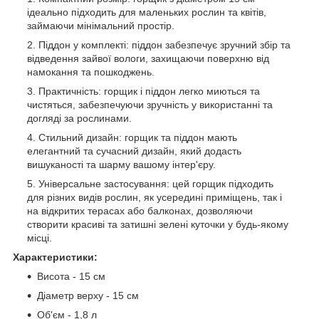
ідеально підходить для маленьких рослин та квітів,
займаючи мінімальний простір.
Піддон у комплекті: піддон забезпечує зручний збір та
відведення зайвої вологи, захищаючи поверхню від
намокання та пошкоджень.
Практичність: горщик і піддон легко миються та
чистяться, забезпечуючи зручність у використанні та
догляді за рослинами.
Стильний дизайн: горщик та піддон мають
елегантний та сучасний дизайн, який додасть
вишуканості та шарму вашому інтер'єру.
Універсальне застосування: цей горщик підходить
для різних видів рослин, як усередині приміщень, так і
на відкритих терасах або балконах, дозволяючи
створити красиві та затишні зелені куточки у будь-якому
місці.
Характеристики:
Висота - 15 см
Діаметр верху - 15 см
Об'єм - 1,8 л