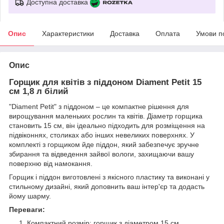
Доступна доставка
Опис
Характеристики
Доставка
Оплата
Умови п
Опис
Горщик для квітів з піддоном Diament Petit 15
см 1,8 л білий
"Diament Petit" з піддоном – це компактне рішення для
вирощування маленьких рослин та квітів. Діаметр горщика
становить 15 см, він ідеально підходить для розміщення на
підвіконнях, столиках або інших невеликих поверхнях. У
комплекті з горщиком йде піддон, який забезпечує зручне
збирання та відведення зайвої вологи, захищаючи вашу
поверхню від намокання.
Горщик і піддон виготовлені з якісного пластику та виконані у
стильному дизайні, який доповнить ваш інтер'єр та додасть
йому шарму.
Переваги:
Компактний розмір: горщик з діаметром 15 см