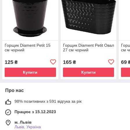
Горщик Diament Petit 15
Горщик Diament Petit Овал
Горщ
см чорний
27 см чорний
см ч
125
165
69
₴
₴
Купити
Купити
Про нас
98% позитивних з 591 відгука за рік
Працює з 15.12.2023
м. Львів
Львів, Україна