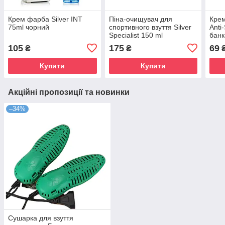
Крем фарба Silver INT
Піна-очищувач для
Крем
75ml чорний
спортивного взуття Silver
Anti-
Specialist 150 ml
банк
105
175
69
₴
₴
Купити
Купити
Акційні пропозиції та новинки
–34%
Сушарка для взуття