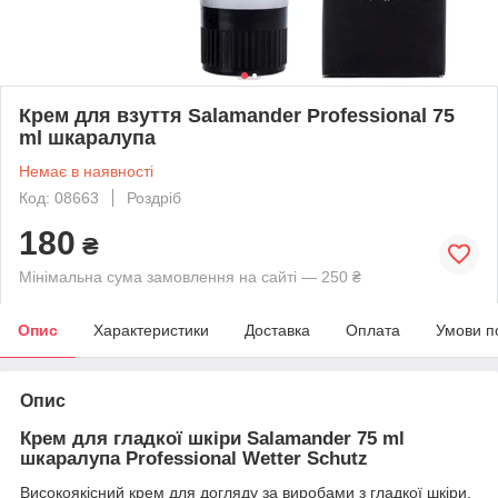
Крем для взуття Salamander Professional 75
ml шкаралупа
Немає в наявності
Код: 08663
Роздріб
180
₴
Мінімальна сума замовлення на сайті — 250 ₴
Опис
Характеристики
Доставка
Оплата
Умови п
Опис
Крем для гладкої шкіри Salamander 75 ml
шкаралупа Professional Wetter Schutz
Високоякісний крем для догляду за виробами з гладкої шкіри.