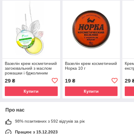
Вазелін крем косметичний
Вазелін крем косметичний
Крем
загоювальний з маслом
Норка 10 г
екст
ромашки і бджолиним
воском 10 г
29
19
29
₴
₴
Купити
Купити
Про нас
98% позитивних з 592 відгуків за рік
Працює з 15.12.2023