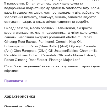
її нанесення. D-пантенол, екстракти календули та
подорожника надають крему здатність загоювати тату. Крем-
вазелін відновлює шкіру, має протизапальну дію, забезпечує
збереження пігменту, зволожує, живить, запобігає відчуттю
стягування шкіри, а також знімає лущення та свербіж.
Склад:
вазелін, масло обліпихи, D-пантенол, екстракти
кореня женьшеню, листя подорожника та квіток календули,
ланолін, масляний екстракт ромашки/Petrolatum, Panax
Ginseng Root Extract, Panthenol, Ceresin, Hipp Oil,
Butyrospermum Parkii (Shea Butter) (And) Glyceryl Rosinate
(And) Olea Europaea (Olive) Oil Unsaponifiables, Chamomilla
Recutita Flower Extract, Calendula Officinalis Flower Extract,
Panax Ginseng Root Extract, Plantago Major Leaf
Спосіб застосування:
нанести на тату тонким шаром і дати
вбратися.
Приховати
Характеристики
Основні атрибути